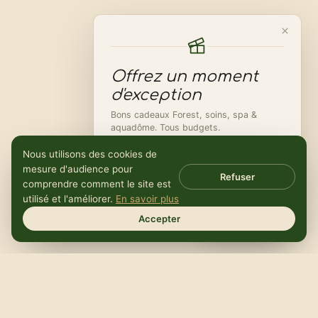
Offrez un moment
d'exception
Bons cadeaux Forest, soins, spa &
aquadôme. Tous budgets.
Nous utilisons des cookies de
VOIR LES BONS CADEAUX
mesure d'audience pour
Refuser
comprendre comment le site est
DÉCOUVRIR
utilisé et l'améliorer.
En savoir plus
Accepter
BON CADEAU
Que souhaitez-vous
faire ?